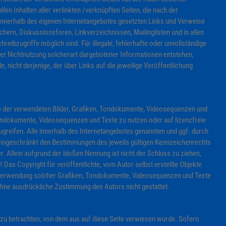
llen Inhalten aller verlinkten /verknüpften Seiten, die nach der
e innerhalb des eigenen Internetangebotes gesetzten Links und Verweise
hern, Diskussionsforen, Linkverzeichnissen, Mailinglisten und in allen
eibzugriffe möglich sind. Für illegale, fehlerhafte oder unvollständige
der Nichtnutzung solcherart dargebotener Informationen entstehen,
e, nicht derjenige, der über Links auf die jeweilige Veröffentlichung
chte der verwendeten Bilder, Grafiken, Tondokumente, Videosequenzen und
 Tondokumente, Videosequenzen und Texte zu nutzen oder auf lizenzfreie
reifen. Alle innerhalb des Internetangebotes genannten und ggf. durch
eingeschränkt den Bestimmungen des jeweils gültigen Kennzeichenrechts
. Allein aufgrund der bloßen Nennung ist nicht der Schluss zu ziehen,
 Das Copyright für veröffentlichte, vom Autor selbst erstellte Objekte
der Verwendung solcher Grafiken, Tondokumente, Videosequenzen und Texte
ohne ausdrückliche Zustimmung des Autors nicht gestattet.
 zu betrachten, von dem aus auf diese Seite verwiesen wurde. Sofern