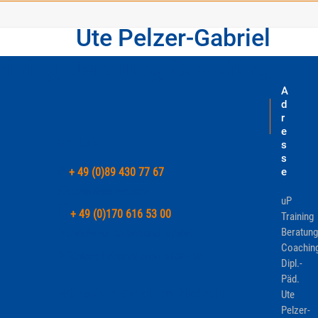
Ute Pelzer-Gabriel
aining Beratung Coaching
A
d
r
e
Kontakt
s
s
+ 49 (0)89 430 77 67
e
up@utepelzer.com
uP
+ 49 (0)170 616 53 00
Training
Beratung
Details zu Kontakt und Anfahrt
Coachin
Weitere Informationen anfordern
Dipl.-
Päd.
Wünschen Sie einen Rückruf?
Ute
Pelzer-