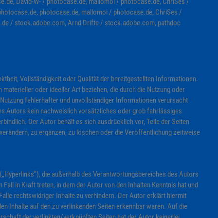
se.de, David-W- / photocase.de, mallomoi / photocase.de, ChriSes /
otocase.de, photocase.de, mallomoi / photocase.de, ChriSes /
.de / stock.adobe.com, Arnd Drifte / stock.adobe.com, pathdoc
ktheit, Vollständigkeit oder Qualität der bereitgestellten Informationen.
aterieller oder ideeller Art beziehen, die durch die Nutzung oder
Nutzung fehlerhafter und unvollständiger Informationen verursacht
es Autors kein nachweislich vorsätzliches oder grob fahrlässiges
bindlich. Der Autor behält es sich ausdrücklich vor, Teile der Seiten
rändern, zu ergänzen, zu löschen oder die Veröffentlichung zeitweise
 („Hyperlinks“), die außerhalb des Verantwortungsbereiches des Autors
 Fall in Kraft treten, in dem der Autor von den Inhalten Kenntnis hat und
lle rechtswidriger Inhalte zu verhindern. Der Autor erklärt hiermit
len Inhalte auf den zu verlinkenden Seiten erkennbar waren. Auf die
erschaft der verlinkten/verknüpften Seiten hat der Autor keinerlei