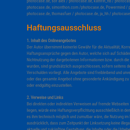
photocase.de, sör alex / photocase.de, kathrin_hb / photoca
photocase.de, simonthon.com /photocase.de, Powermind / ph
photocase.de, thomasfuer / photocase.de, ja_hh / photocase
Haftungsausschluss
1. Inhalt des Onlineangebotes
Der Autor übernimmt keinerlei Gewähr für die Aktualität, Korre
Haftungsansprüche gegen den Autor, welche sich auf Schäden m
Nichtnutzung der dargebotenen Informationen bzw. durch die 
wurden, sind grundsätzlich ausgeschlossen, sofern seitens d
Verschulden vorliegt. Alle Angebote sind freibleibend und unver
oder das gesamte Angebot ohne gesonderte Ankündigung zu ve
oder endgültig einzustellen.
2. Verweise und Links
Bei direkten oder indirekten Verweisen auf fremde Webseiten
liegen, würde eine Haftungsverpflichtung ausschließlich in dem
es ihm technisch möglich und zumutbar wäre, die Nutzung im Fa
ausdrücklich, dass zum Zeitpunkt der Linksetzung keine illega
aktuelle und zukünftige Gestaltung, die Inhalte oder die Urheb