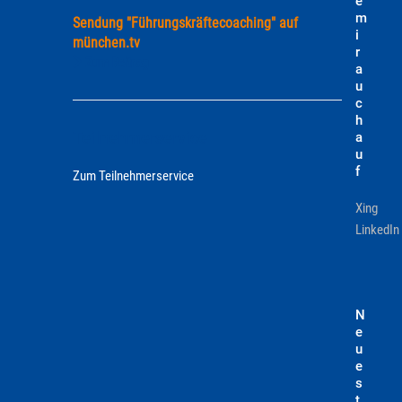
e
m
Sendung "Führungskräftecoaching" auf
i
münchen.tv
r
Zum Beitrag
a
u
c
h
Teilnehmerservice
a
u
f
Zum Teilnehmerservice
Xing
LinkedIn
N
e
u
e
s
t