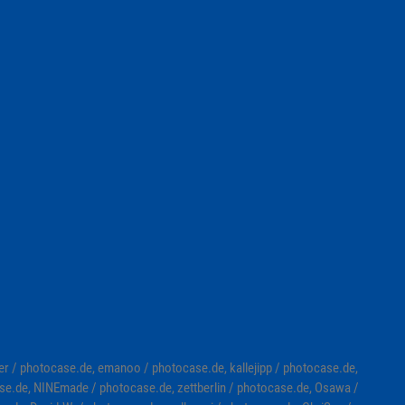
er / photocase.de, emanoo / photocase.de, kallejipp / photocase.de,
se.de, NINEmade / photocase.de, zettberlin / photocase.de, Osawa /