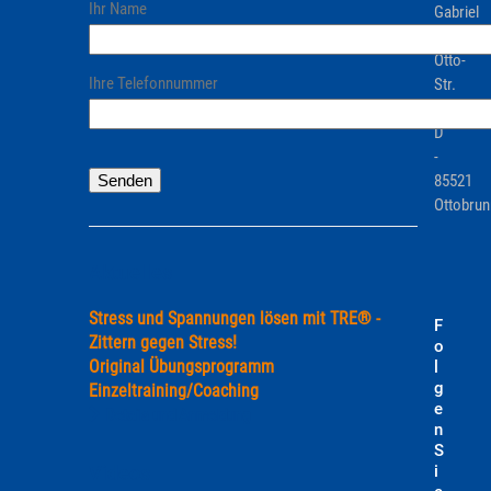
Ihr Name
Gabriel
Prinz-
Otto-
Ihre Telefonnummer
Str.
7c
D
-
Bitte
85521
lasse
Ottobrun
dieses
Feld
leer.
Aktuelles
Stress und Spannungen lösen mit TRE® -
F
Zittern gegen Stress!
o
Original Übungsprogramm
l
g
Einzeltraining/Coaching
e
Details und Anmeldung
n
S
Videos
i