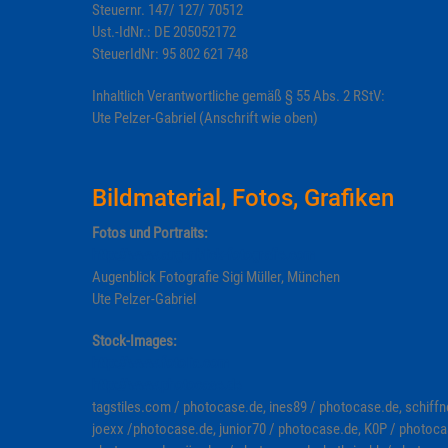
Steuernr. 147/ 127/ 70512
Ust.-IdNr.: DE 205052172
SteuerIdNr: 95 802 621 748
Inhaltlich Verantwortliche gemäß § 55 Abs. 2 RStV:
Ute Pelzer-Gabriel (Anschrift wie oben)
Bildmaterial, Fotos, Grafiken
Fotos und Portraits:
http://www.augenblick-fotografie.com
Augenblick Fotografie Sigi Müller, München
Ute Pelzer-Gabriel
Stock-Images:
http://www.fotolia.com
http://www.photocase.de
tagstiles.com / photocase.de, ines89 / photocase.de, schiffn
joexx /photocase.de, junior70 / photocase.de, K0P / photoca