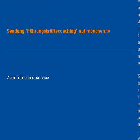
s
Details und Anmeldung
u
n
Videos
d
Sendung "Führungskräftecoaching" auf münchen.tv
r
Zum Beitrag
a
u
a
Teilnehmerservice
Zum Teilnehmerservice
p
r
i
c
h
a
n
,