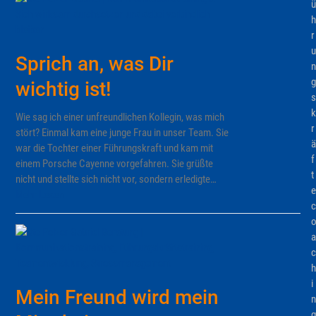
ü
h
r
u
Sprich an, was Dir
n
g
wichtig ist!
s
k
Wie sag ich einer unfreundlichen Kollegin, was mich
r
stört? Einmal kam eine junge Frau in unser Team. Sie
ä
war die Tochter einer Führungskraft und kam mit
f
einem Porsche Cayenne vorgefahren. Sie grüßte
t
nicht und stellte sich nicht vor, sondern erledigte…
e
Mehr Lesen
c
a
c
h
i
Mein Freund wird mein
n
g