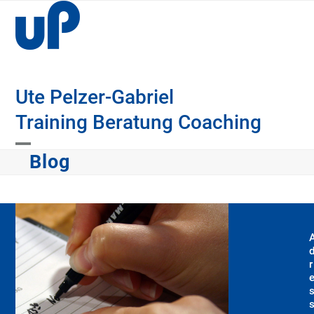
Skip
to
content
Ute Pelzer-Gabriel
Training Beratung Coaching
Open
Close
Blog
mobile
mobile
menu
menu
r