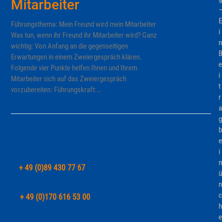
Mitarbeiter
E
Führungsthema: Mein Freund wird mein Mitarbeiter
i
Was tun, wenn ihr Freund ihr Mitarbeiter wird? Ganz
n
wichtig: Von Anfang an die gegenseitigen
Erwartungen in einem Zweiergespräch klären.
e
Folgende vier Punkte helfen Ihnen und Ihrem
i
Mitarbeiter sich auf das Zweiergespräch
t
vorzubereiten: Führungskraft:…
r
Mehr Lesen
a
g
b
e
Kontakt
i
+ 49 (0)89 430 77 67
ü
up@utepelzer.com
n
c
+ 49 (0)170 616 53 00
h
Details zu Kontakt und Anfahrt
e